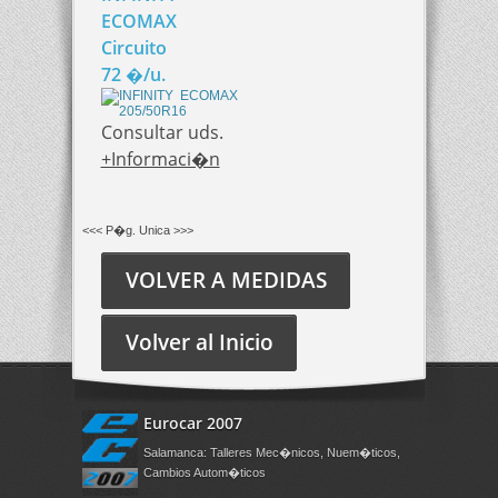
ECOMAX
Circuito
72 �/u.
Consultar uds.
+Informaci�n
<<< P�g. Unica >>>
VOLVER A MEDIDAS
Volver al Inicio
Eurocar 2007
Salamanca: Talleres Mec�nicos, Nuem�ticos,
Cambios Autom�ticos