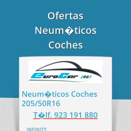
Ofertas
Neum�ticos
Coches
Neum�ticos Coches
205/50R16
T�lf. 923 191 880
INFINITY